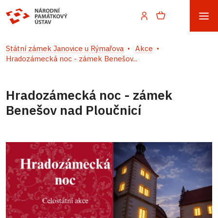
Státní zámek Janovice u Rýmařova
Akce
Hradozámecká noc - zámek Benešov...
Hradozámecká noc - zámek
Benešov nad Ploučnicí