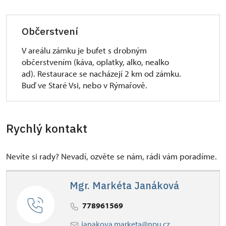
Občerstvení
V areálu zámku je bufet s drobným
občerstvením (káva, oplatky, alko, nealko
ad). Restaurace se nacházejí 2 km od zámku.
Buď ve Staré Vsi, nebo v Rýmařově.
Rychlý kontakt
Nevíte si rady? Nevadí, ozvěte se nám, rádi vám poradíme.
Mgr. Markéta Janáková
778961569
janakova.marketa@npu.cz