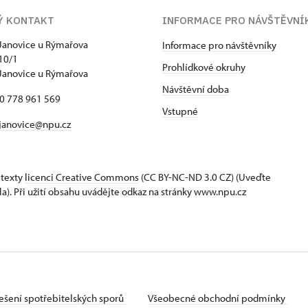
Ý KONTAKT
INFORMACE PRO NÁVŠTĚVNÍ
Janovice u Rýmařova
Informace pro návštěvníky
10/1
Prohlídkové okruhy
Janovice u Rýmařova
Návštěvní doba
20 778 961 569
Vstupné
janovice@npu.cz
 texty
licenci Creative Commons
(CC BY-NC-ND 3.0 CZ) (Uveďte
la). Při užití obsahu uvádějte odkaz na stránky www.npu.cz
ešení spotřebitelských sporů
Všeobecné obchodní podmínky