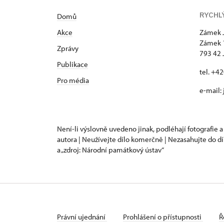
RYCHL
Domů
Akce
Zámek 
Zámek 
Zprávy
793 42 
Publikace
tel. +4
Pro média
e-mail:
Není-li výslovně uvedeno jinak, podléhají fotografie a
autora | Neužívejte dílo komerčně | Nezasahujte do dí
a „zdroj: Národní památkový ústav“
Právní ujednání
Prohlášení o přístupnosti
Ř