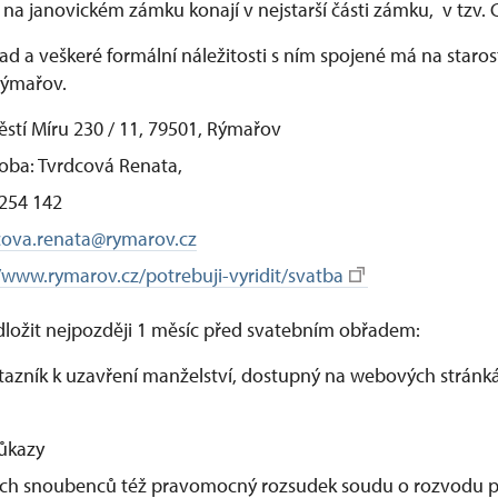
 na janovickém zámku konají v nejstarší části zámku, v tzv.
řad a veškeré formální náležitosti s ním spojené má na staros
Rýmařov.
stí Míru 230 / 11, 79501, Rýmařov
soba: Tvrdcová Renata,
 254 142
cova.renata@rymarov.cz
//www.rymarov.cz/potrebuji-vyridit/svatba
dložit nejpozději 1 měsíc před svatebním obřadem:
tazník k uzavření manželství, dostupný na webových strán
ůkazy
ch snoubenců též pravomocný rozsudek soudu o rozvodu 