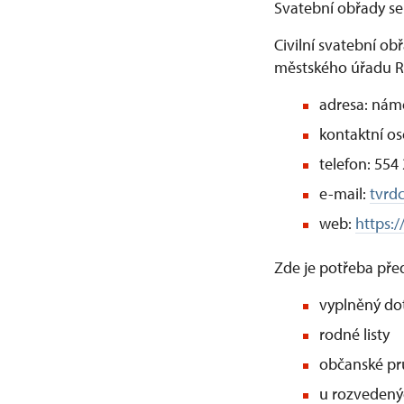
Svatební obřady se
Civilní svatební ob
městského úřadu 
adresa: námě
kontaktní o
telefon: 554
e-mail:
tvrd
web:
https:
Zde je potřeba pře
vyplněný do
rodné listy
občanské pr
u rozvedený