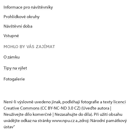
Informace pro návštěvníky
Prohlídkové okruhy
Návštěvní doba
Vstupné
MOHLO BY VÁS ZAJÍMAT
O zámku
Tipy na výlet
Fotogalerie
Není-li výslovně uvedeno jinak, podléhají fotografie a texty
licenci
Creative Commons
(CC BY-NC-ND 3.0 CZ) (Uveďte autora |
Neužívejte dílo komerčně | Nezasahujte do díla). Při užití obsahu
uvádějte odkaz na stránky www.npu.cz a „zdroj: Národní památkový
ústav“