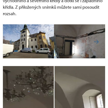
východního a severního křídly a dotkl se i západního
křídla. Z přiložených snímků můžete sami posoudit
rozsah.