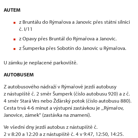
AUTEM
z Bruntálu do Rýmařova a Janovic přes státní silnici
č. I/11
z Opavy přes Bruntál do Rýmařova a Janovic.
z Šumperka přes Sobotín do Janovic u Rýmařova.
U zámku je neplacené parkoviště.
AUTOBUSEM
Z autobusového nádraží v Rýmařově jezdí autobusy
z nástupiště č. 2 směr Šumperk (číslo autobusu 920) a z č.
4 směr Stará Ves nebo Žďárský potok (číslo autobusu 880).
Cesta trvá 4-6 minut a výstupní zastávkou je ,,Rýmařov,
Janovice, zámek" (zastávka na znamení).
Ve všední dny jezdí autobus z nástupiště č.
2 v 8:20 a 12:20 a z nástupiště č. 4 v 9:47, 12:50, 14:25.