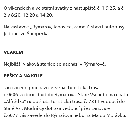
O víkendech a ve státní svátky z nástupiště č. 1 9:25, a č.
2 v 8:20, 12:20 a 14:20.
Na zastávce ,,Rýmařov, Janovice, zámek" staví i autobusy
jedoucí ze Šumperka.
VLAKEM
Nejbližší vlaková stanice se nachází v Rýmařově.
PEŠKY A NA KOLE
Janovicemi prochází červená turistická trasa
č.0606 vedoucí buď do Rýmařova, Staré Vsi nebo na chatu
,,Alfrédka" nebo žlutá turistická trasa č. 7811 vedoucí do
Staré Vsi. Modrá cyklotrasa vedoucí přes Janovice
č.6077 vás zavede do Rýmařova nebo na Malou Morávku.