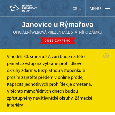
MENU
CS
Janovice u Rýmařova
OFICIÁLNÍ WEBOVÁ PREZENTACE STÁTNÍHO ZÁMKU
DNES ZAVŘENO
V neděli 30. srpna a 27. září bude na této
Státní zámek Janovice u Rýmařova
památce vstup na vybrané prohlídkové
Informace pro návštevníky
Jak se k nám dostanete
okruhy zdarma. Bezplatnou vstupenku si
Jak se k nám dostanete
prosím zajistěte předem v online prodeji.
Kapacita jednotlivých prohlídek je omezená.
Státní zámek Janovice u Rýmařova se nachází
V těchto mimořádných dnech budou
v Moravskoslezském kraji 2,5 km severozápadně od
zpřístupněny návštěvnické okruhy: Zámecké
Rýmařova.
interiéry.
Kudy k nám?