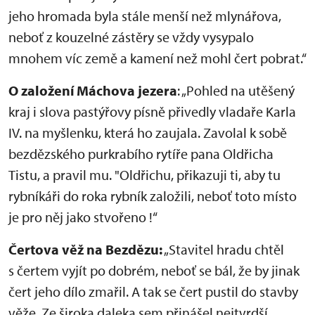
jeho hromada byla stále menší než mlynářova,
neboť z kouzelné zástěry se vždy vysypalo
mnohem víc země a kamení než mohl čert pobrat.“
O založení Máchova jezera
: „Pohled na utěšený
kraj i slova pastýřovy písně přivedly vladaře Karla
IV. na myšlenku, která ho zaujala. Zavolal k sobě
bezdězského purkrabího rytíře pana Oldřicha
Tistu, a pravil mu. "Oldřichu, přikazuji ti, aby tu
rybníkáři do roka rybník založili, neboť toto místo
je pro něj jako stvořeno !“
Čertova věž na Bezdězu:
„Stavitel hradu chtěl
s čertem vyjít po dobrém, neboť se bál, že by jinak
čert jeho dílo zmařil. A tak se čert pustil do stavby
věže. Ze široka daleka sem přinášel nejtvrdší