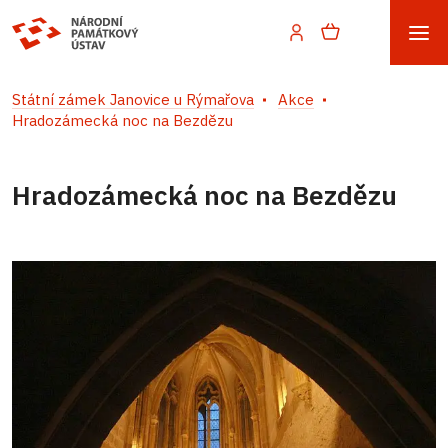
Státní zámek Janovice u Rýmařova
Akce
Hradozámecká noc na Bezdězu
Hradozámecká noc na Bezdězu