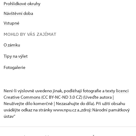
Prohlídkové okruhy
Návštěvní doba
Vstupné
MOHLO BY VÁS ZAJÍMAT
O zámku
Tipy na výlet
Fotogalerie
Není-li výslovně uvedeno jinak, podléhají fotografie a texty
licenci
Creative Commons
(CC BY-NC-ND 3.0 CZ) (Uveďte autora |
Neužívejte dílo komerčně | Nezasahujte do díla). Při užití obsahu
uvádějte odkaz na stránky www.npu.cz a „zdroj: Národní památkový
ústav“