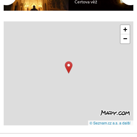
Čertova věž
+
−
© Seznam.cz a.s. a další