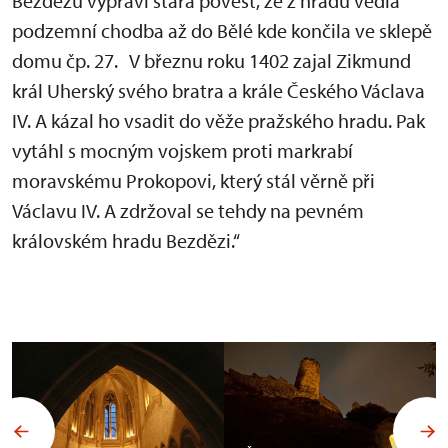
Bezdězu vypráví stará pověst, že z hradu vedla
podzemní chodba až do Bělé kde končila ve sklepě
domu čp. 27. V březnu roku 1402 zajal Zikmund
král Uherský svého bratra a krále Českého Václava
IV. A kázal ho vsadit do věže pražského hradu. Pak
vytáhl s mocným vojskem proti markrabí
moravskému Prokopovi, který stál věrně při
Václavu IV. A zdržoval se tehdy na pevném
královském hradu Bezdězi.“