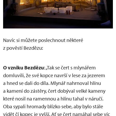
Navíc si můžete poslechnout některé
z pověstí Bezdězu:
O vzniku Bezdězu
: „Tak se čert s mlynářem
domluvili, že své kopce navrší v lese za jezerem
a hned se dali do díla. Mlynář nahrnoval hlínu
a kamení do zástěry, čert dobýval velké kameny
které nosil na ramennou a hlínu tahal v náručí.
Oba sypali hromady blízko sebe, aby bylo stále
vidět čí kopec je vyšší. Ať se čert namáhal sebe víc