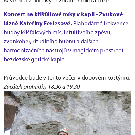
6/ střelba z dobových zbraní z luku a kuše
Koncert na křišťálové mísy v kapli - Zvukové
lázně Kateřiny Ferlesové.
Blahodárné frekvence
hudby křišťálových mís, intuitivního zpěvu,
zvonkoher, rituálního bubnu a dalších
harmonizačních nástrojů v magickém prostředí
bezdězské gotické kaple.
Průvodce bude v tento večer v dobovém kostýmu.
Začátek prohlídky 18,30 a 19,30