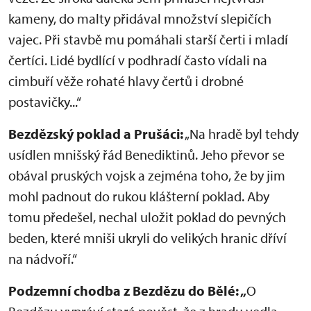
kameny, do malty přidával množství slepičích
vajec. Při stavbě mu pomáhali starší čerti i mladí
čertíci. Lidé bydlící v podhradí často vídali na
cimbuří věže rohaté hlavy čertů i drobné
postavičky...“
Bezdězský poklad a Prušáci:
„Na hradě byl tehdy
usídlen mnišský řád Benediktinů. Jeho převor se
obával pruských vojsk a zejména toho, že by jim
mohl padnout do rukou klášterní poklad. Aby
tomu předešel, nechal uložit poklad do pevných
beden, které mniši ukryli do velikých hranic dříví
na nádvoří.“
Podzemní chodba z Bezdězu do Bělé: „
O