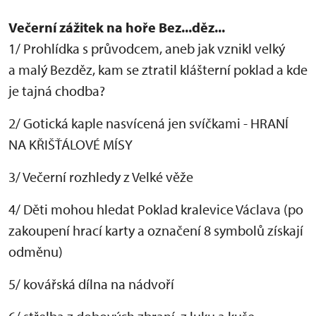
Večerní zážitek na hoře Bez...děz...
1/ Prohlídka s průvodcem, aneb jak vznikl velký
a malý Bezděz, kam se ztratil klášterní poklad a kde
je tajná chodba?
2/ Gotická kaple nasvícená jen svíčkami - HRANÍ
NA KŘIŠŤÁLOVÉ MÍSY
3/ Večerní rozhledy z Velké věže
4/ Děti mohou hledat Poklad kralevice Václava (po
zakoupení hrací karty a označení 8 symbolů získají
odměnu)
5/ kovářská dílna na nádvoří