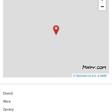
−
© Seznam.cz a.s. a další
Domů
Akce
Zprávy