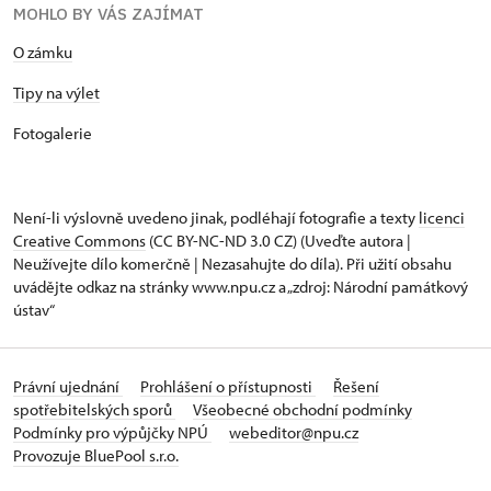
MOHLO BY VÁS ZAJÍMAT
O zámku
Tipy na výlet
Fotogalerie
Není-li výslovně uvedeno jinak, podléhají fotografie a texty
licenci
Creative Commons
(CC BY-NC-ND 3.0 CZ) (Uveďte autora |
Neužívejte dílo komerčně | Nezasahujte do díla). Při užití obsahu
uvádějte odkaz na stránky www.npu.cz a „zdroj: Národní památkový
ústav“
Právní ujednání
Prohlášení o přístupnosti
Řešení
spotřebitelských sporů
Všeobecné obchodní podmínky
Podmínky pro výpůjčky NPÚ
webeditor@npu.cz
Provozuje BluePool s.r.o.