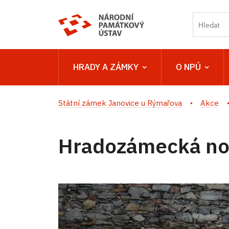
HRADY A ZÁMKY
O NPÚ
Státní zámek Janovice u Rýmařova
Akce
Hradozámecká noc