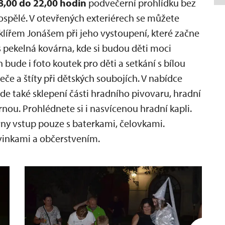
18,00 do 22,00 hodin
podvečerní prohlídku bez
ospělé. V otevřených exteriérech se můžete
klířem Jonášem při jeho vystoupení, které začne
s pekelná kovárna, kde si budou děti moci
bude i foto koutek pro děti a setkání s bílou
meče a štíty při dětských soubojích. V nabídce
de také sklepení části hradního pivovaru, hradní
nou. Prohlédnete si i nasvícenou hradní kapli.
y vstup pouze s baterkami, čelovkami.
vinkami a občerstvením.