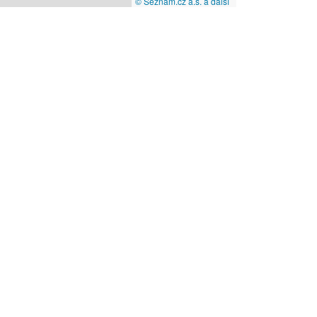
© Seznam.cz a.s. a další