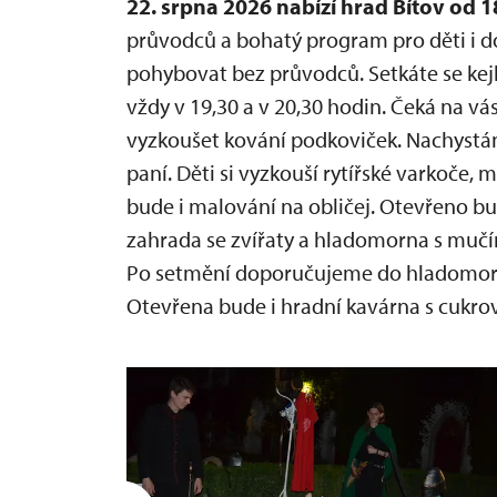
22. srpna 2026 nabízí hrad Bítov od 
průvodců a bohatý program pro děti i d
pohybovat bez průvodců. Setkáte se kej
vždy v 19,30 a v 20,30 hodin. Čeká na vá
vyzkoušet kování podkoviček. Nachystán 
paní. Děti si vyzkouší rytířské varkoče, 
bude i malování na obličej. Otevřeno bu
zahrada se zvířaty a hladomorna s mučír
Po setmění doporučujeme do hladomorn
Otevřena bude i hradní kavárna s cukro