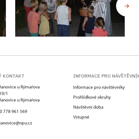
Ý KONTAKT
INFORMACE PRO NÁVŠTĚVNÍ
Janovice u Rýmařova
Informace pro návštěvníky
10/1
Prohlídkové okruhy
Janovice u Rýmařova
Návštěvní doba
20 778 961 569
Vstupné
janovice@npu.cz