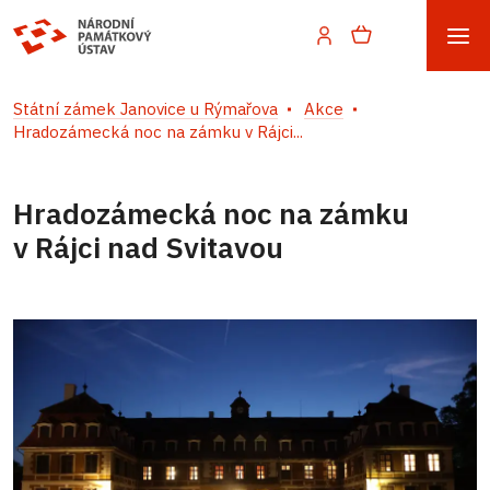
Státní zámek Janovice u Rýmařova
Akce
Hradozámecká noc na zámku v Rájci...
Hradozámecká noc na zámku
v Rájci nad Svitavou