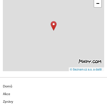
−
© Seznam.cz a.s. a další
Domů
Akce
Zprávy