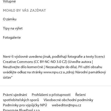
Vstupné
MOHLO BY VÁS ZAJÍMAT
O zámku
Tipy na výlet
Fotogalerie
Není-li výslovně uvedeno jinak, podléhají fotografie a texty
licenci
Creative Commons
(CC BY-NC-ND 3.0 CZ) (Uveďte autora |
Neužívejte dílo komerčně | Nezasahujte do díla). Při užití obsahu
uvádějte odkaz na stránky www.npu.cz a „zdroj: Národní památkový
ústav“
Právní ujednání
Prohlášení o přístupnosti
Řešení
spotřebitelských sporů
Všeobecné obchodní podmínky
Podmínky pro výpůjčky NPÚ
webeditor@npu.cz
Provozuje BluePool s.r.o.