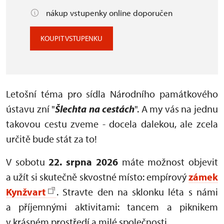
nákup vstupenky online doporučen
KOUPIT VSTUPENKU
Letošní téma pro sídla Národního památkového
ústavu zní "
Šlechta na cestách
". A my vás na jednu
takovou cestu zveme - docela dalekou, ale zcela
určitě bude stát za to!
V sobotu
22. srpna 2026
máte možnost objevit
a užít si skutečně skvostné místo: empírový
zámek
Kynžvart
. Stravte den na sklonku léta s námi
a příjemnými aktivitami: tancem a piknikem
v krásném prostředí a milé společnosti.