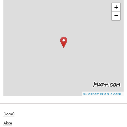
+
−
© Seznam.cz a.s. a další
Domů
Akce