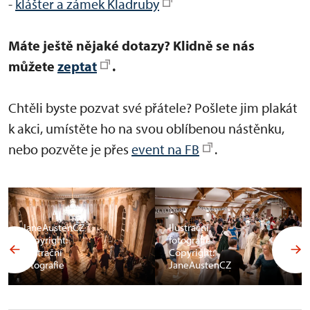
-
klášter a zámek Kladruby
Máte ještě nějaké dotazy? Klidně se nás
můžete
zeptat
.
Chtěli byste pozvat své přátele? Pošlete jim plakát
k akci, umístěte ho na svou oblíbenou nástěnku,
nebo pozvěte je přes
event na FB
.
JaneAustenCZ
Ilustrační
Copyright:
fotografie
Ilustrační
Copyright:
fotografie
JaneAustenCZ