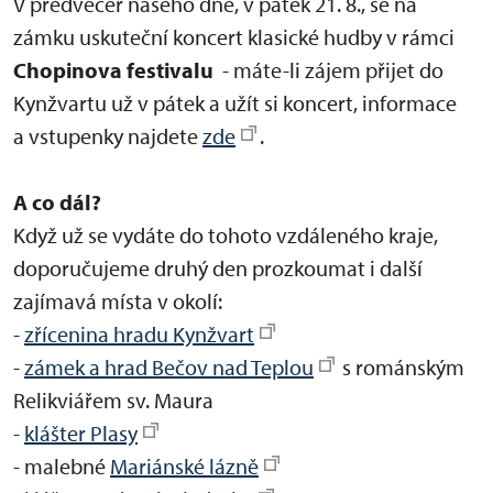
V předvečer našeho dne, v pátek 21. 8., se na
zámku uskuteční koncert klasické hudby v rámci
Chopinova festivalu
- máte-li zájem přijet do
Kynžvartu už v pátek a užít si koncert, informace
a vstupenky najdete
zde
.
A co dál?
Když už se vydáte do tohoto vzdáleného kraje,
doporučujeme druhý den prozkoumat i další
zajímavá místa v okolí:
-
zřícenina hradu Kynžvart
-
zámek a hrad Bečov nad Teplou
s románským
Relikviářem sv. Maura
-
klášter Plasy
- malebné
Mariánské lázně