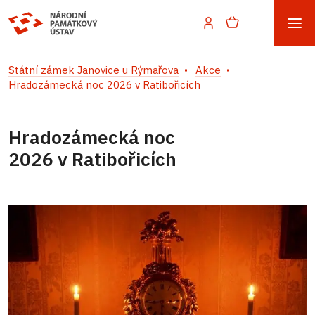
Státní zámek Janovice u Rýmařova
Akce
Hradozámecká noc 2026 v Ratibořicích
Hradozámecká noc
2026 v Ratibořicích