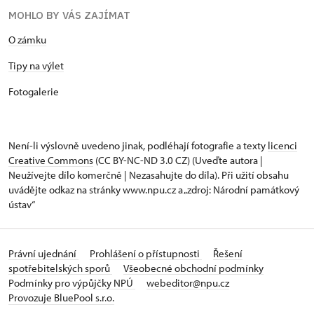
MOHLO BY VÁS ZAJÍMAT
O zámku
Tipy na výlet
Fotogalerie
Není-li výslovně uvedeno jinak, podléhají fotografie a texty
licenci
Creative Commons
(CC BY-NC-ND 3.0 CZ) (Uveďte autora |
Neužívejte dílo komerčně | Nezasahujte do díla). Při užití obsahu
uvádějte odkaz na stránky www.npu.cz a „zdroj: Národní památkový
ústav“
Právní ujednání
Prohlášení o přístupnosti
Řešení
spotřebitelských sporů
Všeobecné obchodní podmínky
Podmínky pro výpůjčky NPÚ
webeditor@npu.cz
Provozuje BluePool s.r.o.