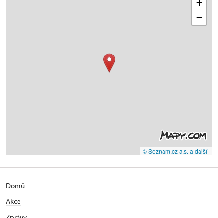
+
−
© Seznam.cz a.s. a další
Domů
Akce
Zprávy