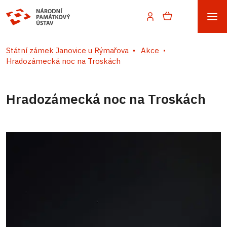
Státní zámek Janovice u Rýmařova
Akce
Hradozámecká noc na Troskách
Hradozámecká noc na Troskách