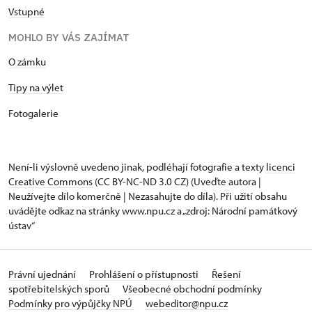
Vstupné
MOHLO BY VÁS ZAJÍMAT
O zámku
Tipy na výlet
Fotogalerie
Není-li výslovně uvedeno jinak, podléhají fotografie a texty
licenci
Creative Commons
(CC BY-NC-ND 3.0 CZ) (Uveďte autora |
Neužívejte dílo komerčně | Nezasahujte do díla). Při užití obsahu
uvádějte odkaz na stránky www.npu.cz a „zdroj: Národní památkový
ústav“
Právní ujednání
Prohlášení o přístupnosti
Řešení
spotřebitelských sporů
Všeobecné obchodní podmínky
Podmínky pro výpůjčky NPÚ
webeditor@npu.cz