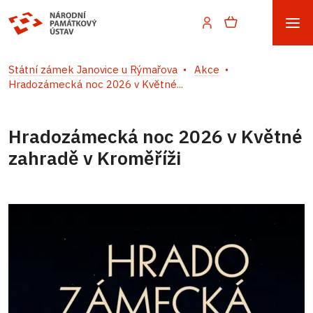
Státní zámek Janovice u Rýmařova
Akce
Hradozámecká noc 2026 v Květné...
Hradozámecká noc 2026 v Květné
zahradě v Kroměříži