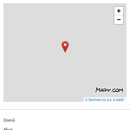
+
−
© Seznam.cz a.s. a další
Domů
Akce