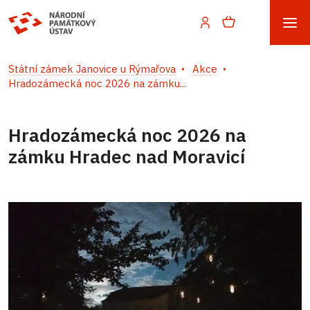
Státní zámek Janovice u Rýmařova
Akce
Hradozámecká noc 2026 na zámku...
Hradozámecká noc 2026 na
zámku Hradec nad Moravicí