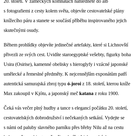
20. století. V zámeckých komnatách nahlédnete do alb
s fotografiemi z cesty kolem světa, objevíte cestovatelské plány
knížecího páru a stanete se součástí příběhu inspirovaného jejich
skutečnými osudy.
Během prohlídky objevíte jedinečné artefakty, které si Lichnovští
přivezli ze svých cest. Uvidíte staroegyptské vešebty, figurky boha
Usira (Osirise), kamenné obelisky s hieroglyfy i vzácné japonské
umělecké a řemeslné předměty. K nejcennějším exponátům patří
autentická samurajská zbroj typu
ó-joroi
z 18. století, kterou kníže
Max zakoupil v Kjótu, a japonský meč
katana
z roku 1900.
Čeká vás večer plný hudby a tance s elegancí počátku 20. století,
cestovatelských dobrodružství i nečekaných setkání. Vydejte se
s námi od paluby slavného parníku přes břehy Nilu až na cestu