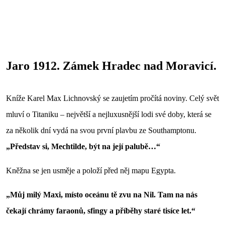
Jaro 1912. Zámek Hradec nad Moravicí.
Kníže Karel Max Lichnovský se zaujetím pročítá noviny. Celý svět
mluví o Titaniku – největší a nejluxusnější lodi své doby, která se
za několik dní vydá na svou první plavbu ze Southamptonu.
„Představ si, Mechtilde, být na její palubě…“
Kněžna se jen usměje a položí před něj mapu Egypta.
„Můj milý Maxi, místo oceánu tě zvu na Nil. Tam na nás
čekají chrámy faraonů, sfingy a příběhy staré tisíce let.“