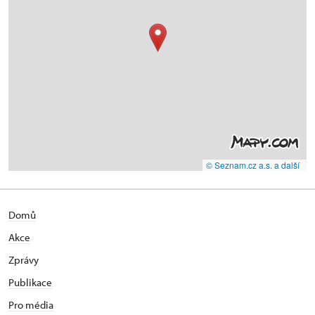
© Seznam.cz a.s. a další
Domů
Akce
Zprávy
Publikace
Pro média