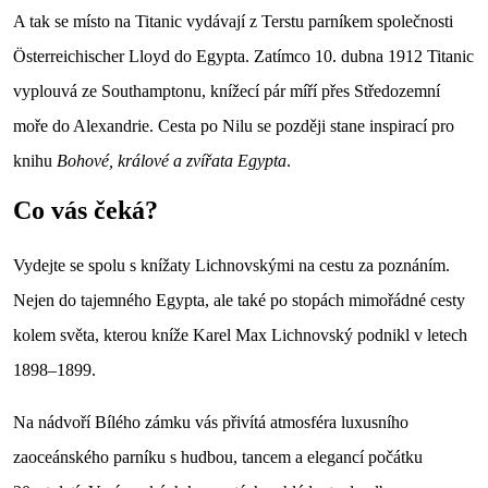
A tak se místo na Titanic vydávají z Terstu parníkem společnosti
Österreichischer Lloyd do Egypta. Zatímco 10. dubna 1912 Titanic
vyplouvá ze Southamptonu, knížecí pár míří přes Středozemní
moře do Alexandrie. Cesta po Nilu se později stane inspirací pro
knihu
Bohové, králové a zvířata Egypta
.
Co vás čeká?
Vydejte se spolu s knížaty Lichnovskými na cestu za poznáním.
Nejen do tajemného Egypta, ale také po stopách mimořádné cesty
kolem světa, kterou kníže Karel Max Lichnovský podnikl v letech
1898–1899.
Na nádvoří Bílého zámku vás přivítá atmosféra luxusního
zaoceánského parníku s hudbou, tancem a elegancí počátku