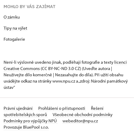
MOHLO BY VÁS ZAJÍMAT
O zámku
Tipy na výlet
Fotogalerie
Není-li výslovně uvedeno jinak, podléhají fotografie a texty
licenci
Creative Commons
(CC BY-NC-ND 3.0 CZ) (Uveďte autora |
Neužívejte dílo komerčně | Nezasahujte do díla). Při užití obsahu
uvádějte odkaz na stránky www.npu.cz a „zdroj: Národní památkový
ústav“
Právní ujednání
Prohlášení o přístupnosti
Řešení
spotřebitelských sporů
Všeobecné obchodní podmínky
Podmínky pro výpůjčky NPÚ
webeditor@npu.cz
Provozuje BluePool s.r.o.