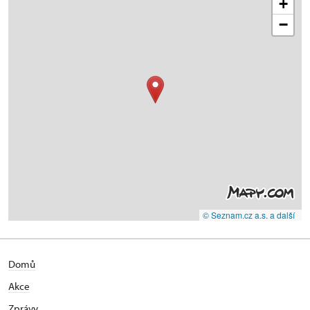
+
−
© Seznam.cz a.s. a další
Domů
Akce
Zprávy