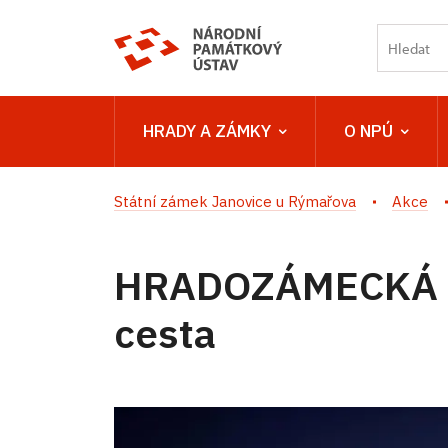
HRADY A ZÁMKY
O NPÚ
Státní zámek Janovice u Rýmařova
Akce
HRADOZÁMECKÁ NO
cesta