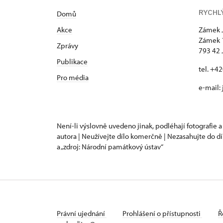
RYCHL
Domů
Akce
Zámek 
Zámek 
Zprávy
793 42 
Publikace
tel. +4
Pro média
e-mail:
Není-li výslovně uvedeno jinak, podléhají fotografie a
autora | Neužívejte dílo komerčně | Nezasahujte do dí
a „zdroj: Národní památkový ústav“
Právní ujednání
Prohlášení o přístupnosti
Ř