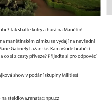
tic? Tak sbalte kufry a hurá na Manětín!
 na manětínském zámku se vydají na nevšední
Marie Gabriely Lažanské. Kam všude hraběcí
a co si z cesty přiveze? Přijeďte si pro odpověď
ajková show v podání skupiny Milities!
na steidlova.renata@npu.cz