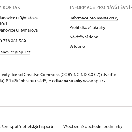
Ý KONTAKT
INFORMACE PRO NÁVŠTĚVNÍ
Janovice u Rýmařova
Informace pro návštěvníky
10/1
Prohlídkové okruhy
Janovice u Rýmařova
Návštěvní doba
20 778 961 569
Vstupné
janovice@npu.cz
 texty
licenci Creative Commons
(CC BY-NC-ND 3.0 CZ) (Uveďte
la). Při užití obsahu uvádějte odkaz na stránky www.npu.cz
ešení spotřebitelských sporů
Všeobecné obchodní podmínky