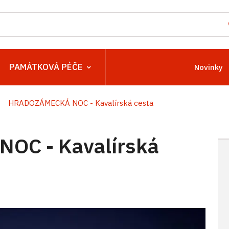
PAMÁTKOVÁ PÉČE
Novinky
HRADOZÁMECKÁ NOC - Kavalírská cesta
C - Kavalírská