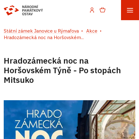
Státní zámek Janovice u Rýmařova
Akce
Hradozámecká noc na Horšovském...
Hradozámecká noc na
Horšovském Týně - Po stopách
Mitsuko