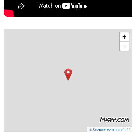
+
−
© Seznam.cz a.s. a další