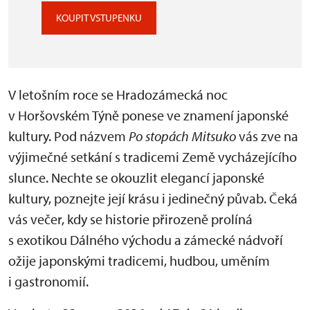
KOUPIT VSTUPENKU
V letošním roce se Hradozámecká noc
v Horšovském Týně ponese ve znamení japonské
kultury. Pod názvem
Po stopách Mitsuko
vás zve na
výjimečné setkání s tradicemi Země vycházejícího
slunce. Nechte se okouzlit elegancí japonské
kultury, poznejte její krásu i jedinečný půvab. Čeká
vás večer, kdy se historie přirozeně prolíná
s exotikou Dálného východu a zámecké nádvoří
ožije japonskými tradicemi, hudbou, uměním
i gastronomií.