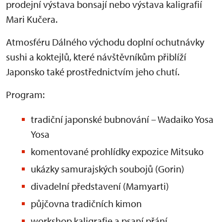
prodejní výstava bonsají nebo výstava kaligrafií
Mari Kučera.
Atmosféru Dálného východu doplní ochutnávky
sushi a koktejlů, které návštěvníkům přiblíží
Japonsko také prostřednictvím jeho chutí.
Program:
tradiční japonské bubnování – Wadaiko Yosa
Yosa
komentované prohlídky expozice Mitsuko
ukázky samurajských soubojů (Gorin)
divadelní představení (Mamyarti)
půjčovna tradičních kimon
workshop kaligrafie a psaní přání