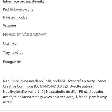
Informace pro návštěvníky
Prohlídkové okruhy
Návštěvní doba
Vstupné
MOHLO BY VÁS ZAJÍMAT
O zámku
Tipy na výlet
Fotogalerie
Není-li výslovně uvedeno jinak, podléhají fotografie a texty
licenci
Creative Commons
(CC BY-NC-ND 3.0 CZ) (Uveďte autora |
Neužívejte dílo komerčně | Nezasahujte do díla). Při užití obsahu
uvádějte odkaz na stránky www.npu.cz a „zdroj: Národní památkový
ústav“