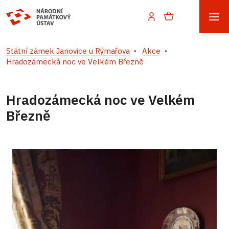
Státní zámek Janovice u Rýmařova
Akce
Hradozámecká noc ve Velkém Březně
Hradozámecká noc ve Velkém
Březně