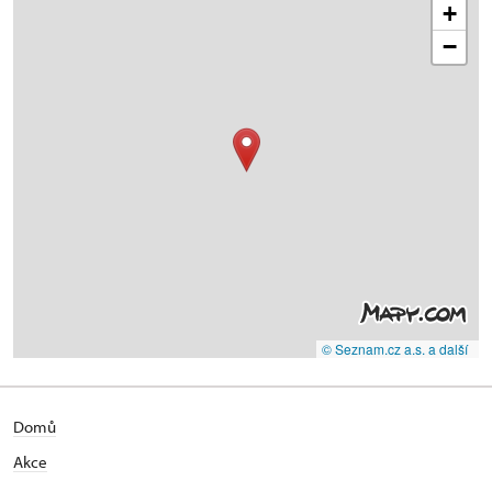
+
−
© Seznam.cz a.s. a další
Domů
Akce