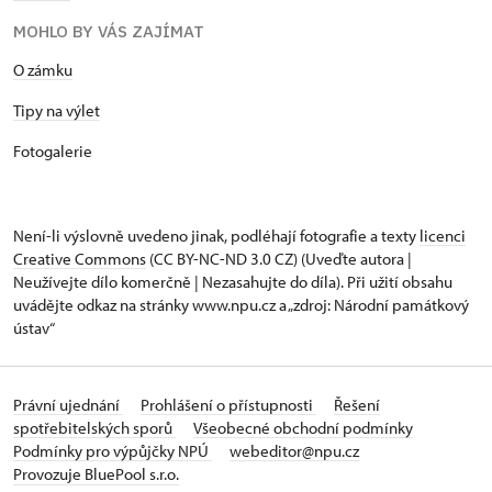
MOHLO BY VÁS ZAJÍMAT
O zámku
Tipy na výlet
Fotogalerie
Není-li výslovně uvedeno jinak, podléhají fotografie a texty
licenci
Creative Commons
(CC BY-NC-ND 3.0 CZ) (Uveďte autora |
Neužívejte dílo komerčně | Nezasahujte do díla). Při užití obsahu
uvádějte odkaz na stránky www.npu.cz a „zdroj: Národní památkový
ústav“
Právní ujednání
Prohlášení o přístupnosti
Řešení
spotřebitelských sporů
Všeobecné obchodní podmínky
Podmínky pro výpůjčky NPÚ
webeditor@npu.cz
Provozuje BluePool s.r.o.