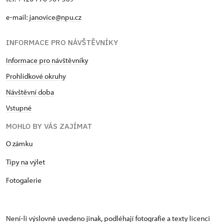
e-mail:
janovice@npu.cz
INFORMACE PRO NÁVŠTĚVNÍKY
Informace pro návštěvníky
Prohlídkové okruhy
Návštěvní doba
Vstupné
MOHLO BY VÁS ZAJÍMAT
O zámku
Tipy na výlet
Fotogalerie
Není-li výslovně uvedeno jinak, podléhají fotografie a texty
licenci