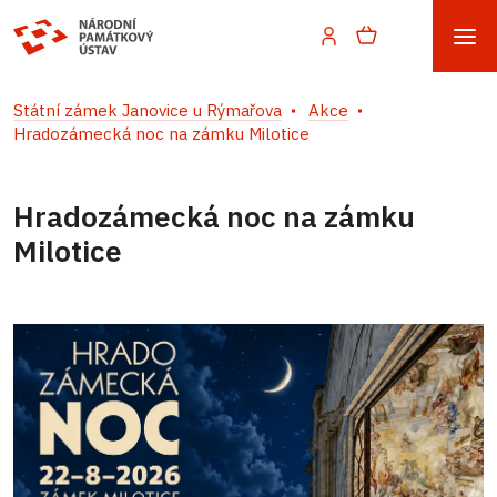
Státní zámek Janovice u Rýmařova
Akce
Hradozámecká noc na zámku Milotice
Hradozámecká noc na zámku
Milotice