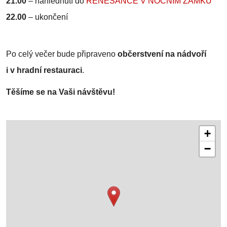
21.00
–
nahlédnutí do
RENESANCE V NOČNÍM ZÁMKU
22.00
–
ukončení
Po celý večer bude připraveno
občerstvení na nádvoří
i v hradní restauraci
.
Těšíme se na Vaši návštěvu!
+
−