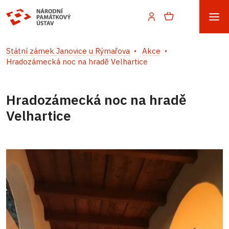
Státní zámek Janovice u Rýmařova
Akce
Hradozámecká noc na hradě Velhartice
Hradozámecká noc na hradě
Velhartice