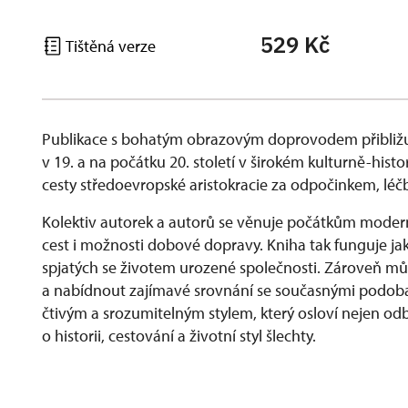
529 Kč
Tištěná verze
Publikace s bohatým obrazovým doprovodem přibližu
v 19. a na počátku 20. století v širokém kulturně-his
cesty středoevropské aristokracie za odpočinkem, lé
Kolektiv autorek a autorů se věnuje počátkům modern
cest i možnosti dobové dopravy. Kniha tak funguje ja
spjatých se životem urozené společnosti. Zároveň můž
a nabídnout zajímavé srovnání se současnými podobam
čtivým a srozumitelným stylem, který osloví nejen odbo
o historii, cestování a životní styl šlechty.