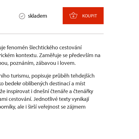
skladem
KOUPIT
je fenomén šlechtického cestování
torickém kontextu. Zaměřuje se především na
čbou, poznáním, zábavou i lovem.
ího turismu, popisuje průběh tehdejších
ko bedekr oblíbených destinací a míst
e inspirovat i dnešní čtenáře a čtenářky
i cestování. Jednotlivé texty vynikají
rníky, ale i širší veřejnost se zájmem