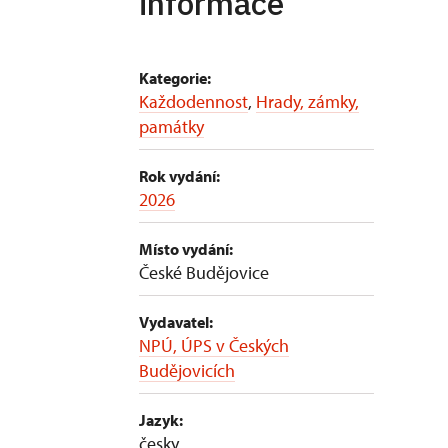
informace
Kategorie:
Každodennost
,
Hrady, zámky,
památky
Rok vydání:
2026
Místo vydání:
České Budějovice
Vydavatel:
NPÚ, ÚPS v Českých
Budějovicích
Jazyk:
česky