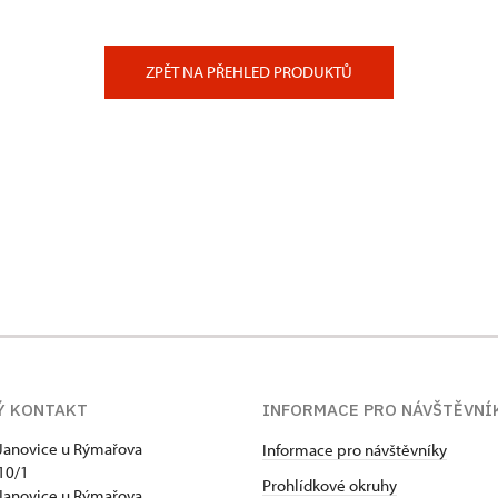
ZPĚT NA PŘEHLED PRODUKTŮ
Ý KONTAKT
INFORMACE PRO NÁVŠTĚVNÍ
Janovice u Rýmařova
Informace pro návštěvníky
10/1
Prohlídkové okruhy
Janovice u Rýmařova