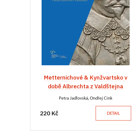
Metternichové & Kynžvartsko v
době Albrechta z Valdštejna
Petra Jadlovská, Ondřej Cink
220 Kč
DETAIL