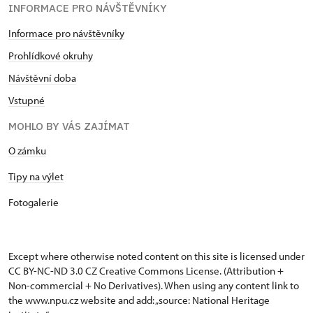
INFORMACE PRO NÁVŠTĚVNÍKY
Informace pro návštěvníky
Prohlídkové okruhy
Návštěvní doba
Vstupné
MOHLO BY VÁS ZAJÍMAT
O zámku
Tipy na výlet
Fotogalerie
Except where otherwise noted content on this site is licensed under
CC BY-NC-ND 3.0 CZ
Creative Commons License
. (Attribution +
Non-commercial + No Derivatives). When using any content link to
the www.npu.cz website and add: „source: National Heritage