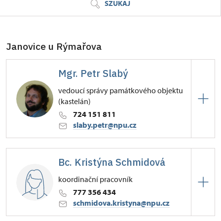
SZUKAJ
Janovice u Rýmařova
Mgr. Petr Slabý
vedoucí správy památkového objektu
(kastelán)
724 151 811
slaby.petr@npu.cz
Zámek Janovice u Rýmařova
Bc. Kristýna Schmidová
Zámek 10/1, Janovice u Rýmařova
koordinační pracovník
777 356 434
schmidova.kristyna@npu.cz