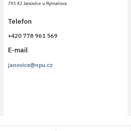
793 42 Janovice u Rýmařova
Telefon
+420 778 961 569
E-mail
janovice@npu.cz
© Seznam.cz a.s. a další