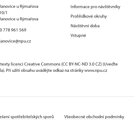
Janovice u Rýmařova
Informace pro návštěvníky
10/1
Prohlídkové okruhy
Janovice u Rýmařova
Návštěvní doba
20 778 961 569
Vstupné
janovice@npu.cz
 texty
licenci Creative Commons
(CC BY-NC-ND 3.0 CZ) (Uveďte
la). Při užití obsahu uvádějte odkaz na stránky www.npu.cz
ešení spotřebitelských sporů
Všeobecné obchodní podmínky