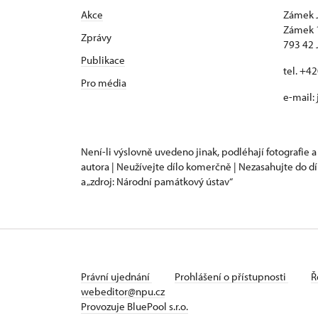
Akce
Zámek 
Zámek 
Zprávy
793 42 
Publikace
tel. +4
Pro média
e-mail:
Není-li výslovně uvedeno jinak, podléhají fotografie a
autora | Neužívejte dílo komerčně | Nezasahujte do dí
a „zdroj: Národní památkový ústav“
Právní ujednání
Prohlášení o přístupnosti
Ř
webeditor@npu.cz
Provozuje BluePool s.r.o.