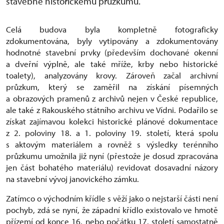
stavebně historickému průzkumu.
Celá budova byla kompletně fotograficky
zdokumentována, byly vytipovány a zdokumentovány
hodnotné stavební prvky (především dochované okenní
a dveřní výplně, ale také mříže, krby nebo historické
toalety), analyzovány krovy. Zároveň začal archivní
průzkum, který se zaměřil na získání písemných
a obrazových pramenů z archivů nejen v České republice,
ale také z Rakouského státního archivu ve Vídni. Podařilo se
získat zajímavou kolekci historické plánové dokumentace
z 2. poloviny 18. a 1. poloviny 19. století, která spolu
s aktovým materiálem a rovněž s výsledky terénního
průzkumu umožnila již nyní (přestože je dosud zpracována
jen část bohatého materiálu) revidovat dosavadní názory
na stavební vývoj janovického zámku.
Zatímco o východním křídle s věží jako o nejstarší části není
pochyb, zdá se nyní, že západní křídlo existovalo ve hmotě
přízemí od konce 16. nebo počátku 17. století samostatně