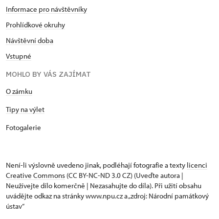
Informace pro návštěvníky
Prohlídkové okruhy
Návštěvní doba
Vstupné
MOHLO BY VÁS ZAJÍMAT
O zámku
Tipy na výlet
Fotogalerie
Není-li výslovně uvedeno jinak, podléhají fotografie a texty
licenci
Creative Commons
(CC BY-NC-ND 3.0 CZ) (Uveďte autora |
Neužívejte dílo komerčně | Nezasahujte do díla). Při užití obsahu
uvádějte odkaz na stránky www.npu.cz a „zdroj: Národní památkový
ústav“