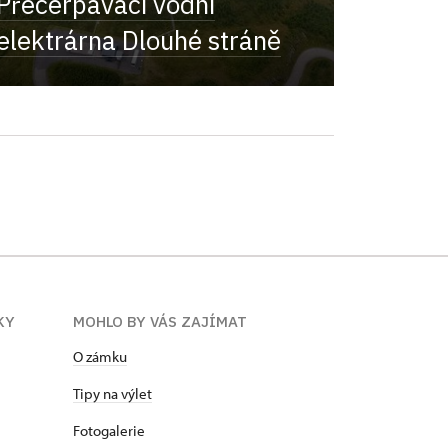
Přečerpávací vodní
elektrárna Dlouhé stráně
KY
MOHLO BY VÁS ZAJÍMAT
O zámku
Tipy na výlet
Fotogalerie