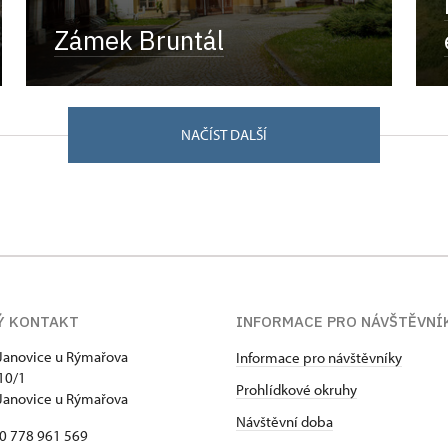
Zámek Bruntál
NAČÍST DALŠÍ
Ý KONTAKT
INFORMACE PRO NÁVŠTĚVNÍ
Janovice u Rýmařova
Informace pro návštěvníky
10/1
Prohlídkové okruhy
Janovice u Rýmařova
Návštěvní doba
20 778 961 569