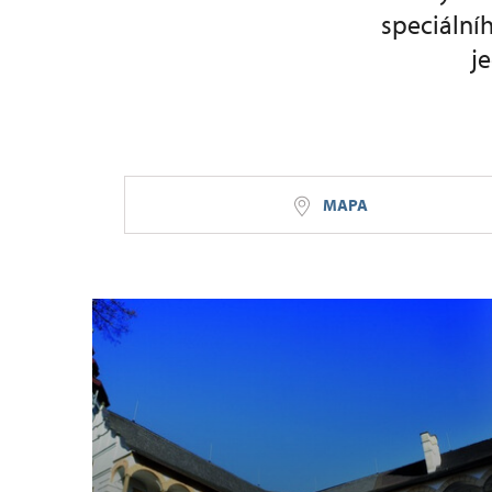
speciálníh
j
MAPA