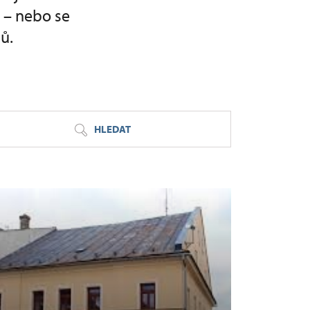
b – nebo se
ů.
HLEDAT