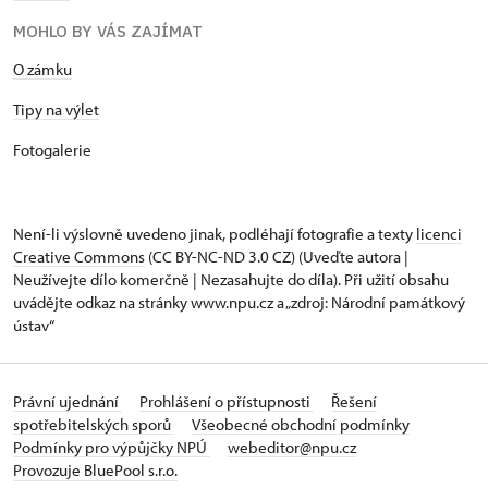
MOHLO BY VÁS ZAJÍMAT
O zámku
Tipy na výlet
Fotogalerie
Není-li výslovně uvedeno jinak, podléhají fotografie a texty
licenci
Creative Commons
(CC BY-NC-ND 3.0 CZ) (Uveďte autora |
Neužívejte dílo komerčně | Nezasahujte do díla). Při užití obsahu
uvádějte odkaz na stránky www.npu.cz a „zdroj: Národní památkový
ústav“
Právní ujednání
Prohlášení o přístupnosti
Řešení
spotřebitelských sporů
Všeobecné obchodní podmínky
Podmínky pro výpůjčky NPÚ
webeditor@npu.cz
Provozuje BluePool s.r.o.