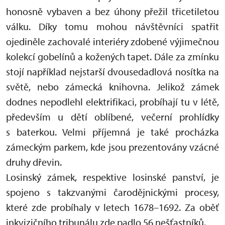
honosně vybaven a bez úhony přežil třicetiletou
válku. Díky tomu mohou návštěvníci spatřit
ojediněle zachovalé interiéry zdobené výjimečnou
kolekcí gobelínů a kožených tapet. Dále za zmínku
stojí například nejstarší dvousedadlová nosítka na
světě, nebo zámecká knihovna. Jelikož zámek
dodnes nepodlehl elektrifikaci, probíhají tu v létě,
především u dětí oblíbené, večerní prohlídky
s baterkou. Velmi příjemná je také procházka
zámeckým parkem, kde jsou prezentovány vzácné
druhy dřevin.
Losinský zámek, respektive losinské panství, je
spojeno s takzvanými čarodějnickými procesy,
které zde probíhaly v letech 1678–1692. Za oběť
inkvizičního tribunálu zde padlo 56 nešťastníků.