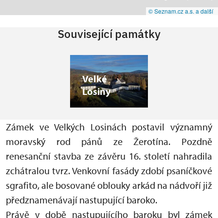
© Seznam.cz a.s. a další
Související památky
Velké
Losiny
Zámek ve Velkých Losinách postavil významný
moravský rod pánů ze Žerotína. Pozdně
renesanční stavba ze závěru 16. století nahradila
zchátralou tvrz. Venkovní fasády zdobí psaníčkové
sgrafito, ale bosované oblouky arkád na nádvoří již
předznamenávají nastupující baroko.
Právě v době nastupujícího baroku byl zámek