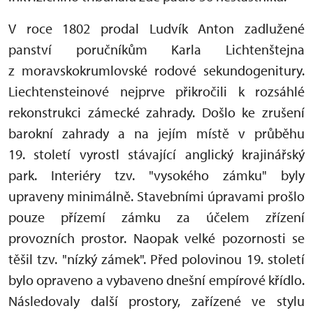
V roce 1802 prodal Ludvík Anton zadlužené
panství poručníkům Karla Lichtenštejna
z moravskokrumlovské rodové sekundogenitury.
Liechtensteinové nejprve přikročili k rozsáhlé
rekonstrukci zámecké zahrady. Došlo ke zrušení
barokní zahrady a na jejím místě v průběhu
19. století vyrostl stávající anglický krajinářský
park. Interiéry tzv. "vysokého zámku" byly
upraveny minimálně. Stavebními úpravami prošlo
pouze přízemí zámku za účelem zřízení
provozních prostor. Naopak velké pozornosti se
těšil tzv. "nízký zámek". Před polovinou 19. století
bylo opraveno a vybaveno dnešní empírové křídlo.
Následovaly další prostory, zařízené ve stylu