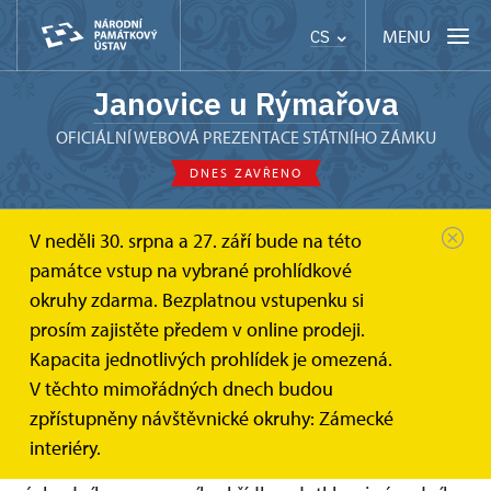
MENU
CS
Janovice u Rýmařova
OFICIÁLNÍ WEBOVÁ PREZENTACE STÁTNÍHO ZÁMKU
DNES ZAVŘENO
V neděli 30. srpna a 27. září bude na této
Státní zámek Janovice u Rýmařova
památce vstup na vybrané prohlídkové
Rekonstrukce zámku
Rekonstrukce zámku
okruhy zdarma. Bezplatnou vstupenku si
Rekonstrukce zámku
prosím zajistěte předem v online prodeji.
Kapacita jednotlivých prohlídek je omezená.
Vážení přátelé zámku Janovice,
V těchto mimořádných dnech budou
koncem roku 2023 a do září roku 2024 proběhla na
zpřístupněny návštěvnické okruhy: Zámecké
zámku rekonstrukce elektroinstalace. Je to velmi
interiéry.
rozsáhlý a komplexní stavebně technický zásah do