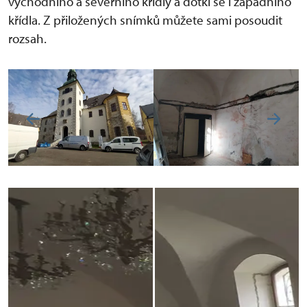
východního a severního křídly a dotkl se i západního
křídla. Z přiložených snímků můžete sami posoudit
rozsah.