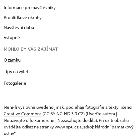
Informace pro návštěvníky
Prohlídkové okruhy
Návštěvní doba
Vstupné
MOHLO BY VÁS ZAJÍMAT
O zámku
Tipy na výlet
Fotogalerie
Není-li výslovně uvedeno jinak, podléhají fotografie a texty
licenci
Creative Commons
(CC BY-NC-ND 3.0 CZ) (Uveďte autora |
Neužívejte dílo komerčně | Nezasahujte do díla). Při užití obsahu
uvádějte odkaz na stránky www.npu.cz a „zdroj: Národní památkový
ústav“