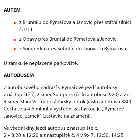
AUTEM
z Bruntálu do Rýmařova a Janovic přes státní silnici
č. I/11
z Opavy přes Bruntál do Rýmařova a Janovic.
z Šumperka přes Sobotín do Janovic u Rýmařova.
U zámku je neplacené parkoviště.
AUTOBUSEM
Z autobusového nádraží v Rýmařově jezdí autobusy
z nástupiště č. 2 směr Šumperk (číslo autobusu 920) a z č.
4 směr Stará Ves nebo Žďárský potok (číslo autobusu 880).
Cesta trvá 4-6 minut a výstupní zastávkou je ,,Rýmařov,
Janovice, zámek" (zastávka na znamení).
Ve všední dny jezdí autobus z nástupiště č.
2 v 8:20 a 12:20 a z nástupiště č. 4 v 9:47, 12:50, 14:25.