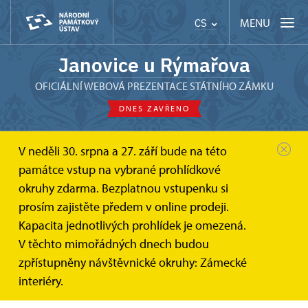
MENU
CS
Janovice u Rýmařova
OFICIÁLNÍ WEBOVÁ PREZENTACE STÁTNÍHO ZÁMKU
DNES ZAVŘENO
V neděli 30. srpna a 27. září bude na této
Státní zámek Janovice u Rýmařova
památce vstup na vybrané prohlídkové
Informace pro návštevníky
Jak se k nám dostanete
okruhy zdarma. Bezplatnou vstupenku si
Jak se k nám dostanete
prosím zajistěte předem v online prodeji.
Kapacita jednotlivých prohlídek je omezená.
Státní zámek Janovice u Rýmařova se nachází
V těchto mimořádných dnech budou
v Moravskoslezském kraji 2,5 km severozápadně od
zpřístupněny návštěvnické okruhy: Zámecké
Rýmařova.
interiéry.
Kudy k nám?