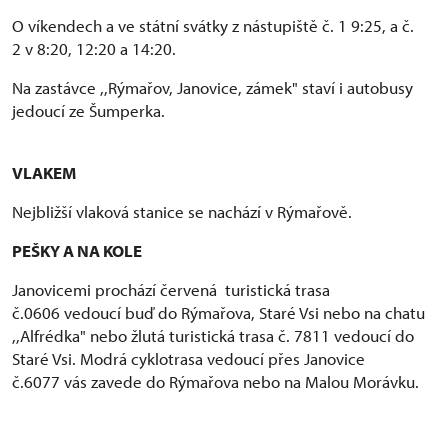
O víkendech a ve státní svátky z nástupiště č. 1 9:25, a č.
2 v 8:20, 12:20 a 14:20.
Na zastávce ,,Rýmařov, Janovice, zámek" staví i autobusy
jedoucí ze Šumperka.
VLAKEM
Nejbližší vlaková stanice se nachází v Rýmařově.
PEŠKY A NA KOLE
Janovicemi prochází červená turistická trasa
č.0606 vedoucí buď do Rýmařova, Staré Vsi nebo na chatu
,,Alfrédka" nebo žlutá turistická trasa č. 7811 vedoucí do
Staré Vsi. Modrá cyklotrasa vedoucí přes Janovice
č.6077 vás zavede do Rýmařova nebo na Malou Morávku.