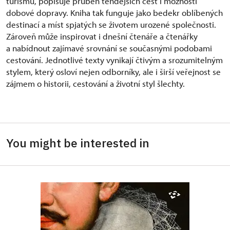
turismu, popisuje průběh tehdejších cest i možnosti
dobové dopravy. Kniha tak funguje jako bedekr oblíbených
destinací a míst spjatých se životem urozené společnosti.
Zároveň může inspirovat i dnešní čtenáře a čtenářky
a nabídnout zajímavé srovnání se současnými podobami
cestování. Jednotlivé texty vynikají čtivým a srozumitelným
stylem, který osloví nejen odborníky, ale i širší veřejnost se
zájmem o historii, cestování a životní styl šlechty.
You might be interested in