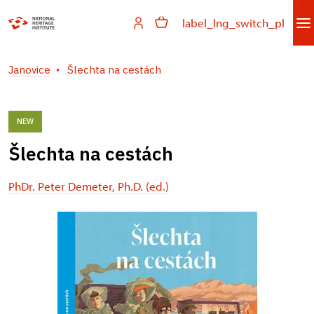
label_lng_switch_pl
Janovice
Šlechta na cestách
NEW
Šlechta na cestách
PhDr. Peter Demeter, Ph.D. (ed.)