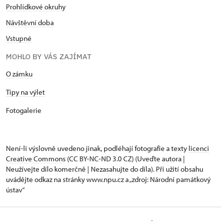
Prohlídkové okruhy
Návštěvní doba
Vstupné
MOHLO BY VÁS ZAJÍMAT
O zámku
Tipy na výlet
Fotogalerie
Není-li výslovně uvedeno jinak, podléhají fotografie a texty
licenci
Creative Commons
(CC BY-NC-ND 3.0 CZ) (Uveďte autora |
Neužívejte dílo komerčně | Nezasahujte do díla). Při užití obsahu
uvádějte odkaz na stránky www.npu.cz a „zdroj: Národní památkový
ústav“