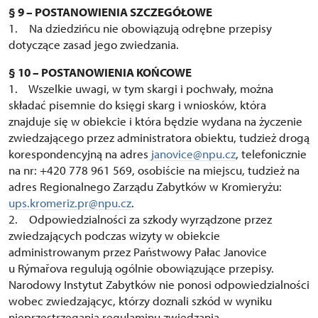
§ 9 – POSTANOWIENIA SZCZEGÓŁOWE
1. Na dziedzińcu nie obowiązują odrębne przepisy
dotyczące zasad jego zwiedzania.
§ 10 – POSTANOWIENIA KOŃCOWE
1. Wszelkie uwagi, w tym skargi i pochwały, można
składać pisemnie do księgi skarg i wniosków, która
znajduje się w obiekcie i która będzie wydana na życzenie
zwiedzającego przez administratora obiektu, tudzież drogą
korespondencyjną na adres
janovice@npu.cz
, telefonicznie
na nr: +420 778 961 569, osobiście na miejscu, tudzież na
adres Regionalnego Zarządu Zabytków w Kromieryżu:
ups.kromeriz.pr@npu.cz
.
2. Odpowiedzialności za szkody wyrządzone przez
zwiedzających podczas wizyty w obiekcie
administrowanym przez Państwowy Pałac Janovice
u Rýmařova regulują ogólnie obowiązujące przepisy.
Narodowy Instytut Zabytków nie ponosi odpowiedzialności
wobec zwiedzającyc, którzy doznali szkód w wyniku
nieprzestrzegania regulaminu zwiedzania.