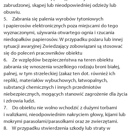
zabrudzonej, skąpej lub nieodpowiedniej odzieży lub
obuwiu.
5. Zabrania się palenia wyrobów tytoniowych
i papierosów elektronicznych poza miejscami do tego
wyznaczonymi, używania otwartego ognia i rzucania
niedopałków papierosów. W przypadku pożaru lub innej
sytuacji awaryjnej Zwiedzający zobowiązani są stosować
się do poleceń pracowników obiektu
6. Ze względów bezpieczeństwa na teren obiektu
zabrania się wnoszenia wszelkiego rodzaju broni białej,
palnej, w tym strzeleckiej (zakaz ten dot. również ich
replik), materiałów wybuchowych, łatwopalnych,
substancji chemicznych i innych przedmiotów
niebezpiecznych, mogących stanowić zagrożenie dla życia
i zdrowia ludzi.
7. Do obiektu nie wolno wchodzić z dużymi torbami
i walizkami, nieodpowiednim nakryciem głowy, kijami lub
mokrymi parasolami/parasolkami oraz ze zwierzętami.
8. W przypadku stwierdzenia szkody lub straty w