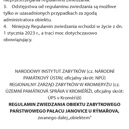
3. Odstępstwa od regulaminu zwiedzania są możliwe
tylko w uzasadnionych przypadkach za zgodą
administratora obiektu.
4. Niniejszy Regulamin zwiedzania wchodzi w życie z dn.
1 stycznia 2023 r., a traci moc dotychczasowo
obowiązujący.
NARODOWY INSTYTUT ZABYTKÓW (cz. NÁRODNÍ
PAMÁTKOVÝ ÚSTAV, oficjalny skrót: NPÚ)
REGIONALNY ZARZĄD ZABYTKÓW W KROMIERYŻU (cz.
ÚZEMNÍ PAMÁTKOVÁ SPRÁVA V KROMĚŘÍŽI, oficjalny skrót:
ÚPS v Kroměříži)
REGULAMIN ZWIEDZANIA OBIEKTU ZABYTKOWEGO
PAŃSTWOWEGO PAŁACU JANOVICE U RÝMAŘOVA,
zwanego dalej „obiektem“