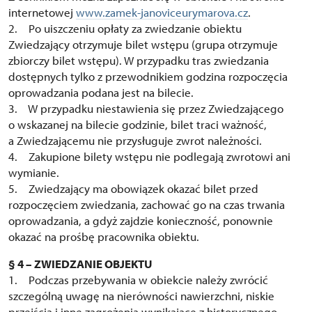
internetowej
www.zamek-janoviceurymarova.cz
.
2. Po uiszczeniu opłaty za zwiedzanie obiektu
Zwiedzający otrzymuje bilet wstępu (grupa otrzymuje
zbiorczy bilet wstępu). W przypadku tras zwiedzania
dostępnych tylko z przewodnikiem godzina rozpoczęcia
oprowadzania podana jest na bilecie.
3. W przypadku niestawienia się przez Zwiedzającego
o wskazanej na bilecie godzinie, bilet traci ważność,
a Zwiedzającemu nie przysługuje zwrot należności.
4. Zakupione bilety wstępu nie podlegają zwrotowi ani
wymianie.
5. Zwiedzający ma obowiązek okazać bilet przed
rozpoczęciem zwiedzania, zachować go na czas trwania
oprowadzania, a gdyż zajdzie konieczność, ponownie
okazać na prośbę pracownika obiektu.
§ 4 – ZWIEDZANIE OBJEKTU
1. Podczas przebywania w obiekcie należy zwrócić
szczególną uwagę na nierówności nawierzchni, niskie
przejścia i inne zagrożenia wynikające z historycznego