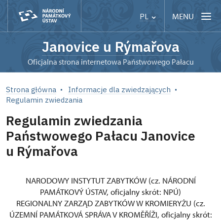
MENU
PL
Janovice u Rýmařova
Oficjalna strona internetowa Państwowego Pałacu
Strona główna
Informacje dla zwiedzających
Regulamin zwiedzania
Regulamin zwiedzania
Państwowego Pałacu Janovice
u Rýmařova
NARODOWY INSTYTUT ZABYTKÓW (cz. NÁRODNÍ
PAMÁTKOVÝ ÚSTAV, oficjalny skrót: NPÚ)
REGIONALNY ZARZĄD ZABYTKÓW W KROMIERYŻU (cz.
ÚZEMNÍ PAMÁTKOVÁ SPRÁVA V KROMĚŘÍŽI, oficjalny skrót: