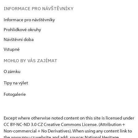
INFORMACE PRO NÁVŠTĚVNÍKY
Informace pro návštěvníky
Prohlídkové okruhy
Návštěvní doba
Vstupné
MOHLO BY VÁS ZAJÍMAT
O zámku
Tipy na výlet
Fotogalerie
Except where otherwise noted content on this site is licensed under
CC BY-NC-ND 3.0 CZ
Creative Commons License
. (Attribution +
Non-commercial + No Derivatives). When using any content link to
the www.npu.cz website and add: „source: National Heritage