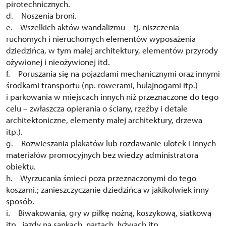
pirotechnicznych.
d. Noszenia broni.
e. Wszelkich aktów wandalizmu – tj. niszczenia
ruchomych i nieruchomych elementów wyposażenia
dziedzińca, w tym małej architektury, elementów przyrody
ożywionej i nieożywionej itd.
f. Poruszania się na pojazdami mechanicznymi oraz innymi
środkami transportu (np. rowerami, hulajnogami itp.)
i parkowania w miejscach innych niż przeznaczone do tego
celu – zwłaszcza opierania o ściany, rzeźby i detale
architektoniczne, elementy małej architektury, drzewa
itp.).
g. Rozwieszania plakatów lub rozdawanie ulotek i innych
materiałów promocyjnych bez wiedzy administratora
obiektu.
h. Wyrzucania śmieci poza przeznaczonymi do tego
koszami.; zanieszczyczanie dziedzińca w jakikolwiek inny
sposób.
i. Biwakowania, gry w piłkę nożną, koszykową, siatkową
itp., jazdy na sankach, nartach, łyżwach itp.