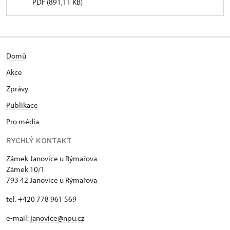
PDF (891,11 KB)
Domů
Akce
Zprávy
Publikace
Pro média
RYCHLÝ KONTAKT
Zámek Janovice u Rýmařova
Zámek 10/1
793 42 Janovice u Rýmařova
tel. +420 778 961 569
e-mail:
janovice@npu.cz