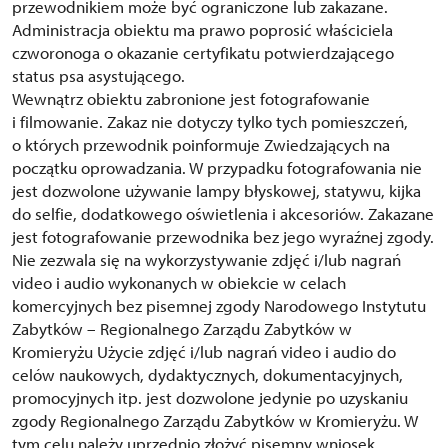
przewodnikiem może być ograniczone lub zakazane.
Administracja obiektu ma prawo poprosić właściciela
czworonoga o okazanie certyfikatu potwierdzającego
status psa asystującego.
Wewnątrz obiektu zabronione jest fotografowanie
i filmowanie. Zakaz nie dotyczy tylko tych pomieszczeń,
o których przewodnik poinformuje Zwiedzających na
początku oprowadzania. W przypadku fotografowania nie
jest dozwolone używanie lampy błyskowej, statywu, kijka
do selfie, dodatkowego oświetlenia i akcesoriów. Zakazane
jest fotografowanie przewodnika bez jego wyraźnej zgody.
Nie zezwala się na wykorzystywanie zdjęć i/lub nagrań
video i audio wykonanych w obiekcie w celach
komercyjnych bez pisemnej zgody Narodowego Instytutu
Zabytków – Regionalnego Zarządu Zabytków w
Kromieryżu Użycie zdjęć i/lub nagrań video i audio do
celów naukowych, dydaktycznych, dokumentacyjnych,
promocyjnych itp. jest dozwolone jedynie po uzyskaniu
zgody Regionalnego Zarządu Zabytków w Kromieryżu. W
tym celu należy uprzednio złożyć pisemny wniosek.