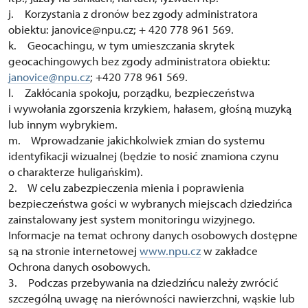
j. Korzystania z dronów bez zgody administratora
obiektu: janovice@npu.cz; + 420 778 961 569.
k. Geocachingu, w tym umieszczania skrytek
geocachingowych bez zgody administratora obiektu:
janovice@npu.cz
; +420 778 961 569.
l. Zakłócania spokoju, porządku, bezpieczeństwa
i wywołania zgorszenia krzykiem, hałasem, głośną muzyką
lub innym wybrykiem.
m. Wprowadzanie jakichkolwiek zmian do systemu
identyfikacji wizualnej (będzie to nosić znamiona czynu
o charakterze huligańskim).
2. W celu zabezpieczenia mienia i poprawienia
bezpieczeństwa gości w wybranych miejscach dziedzińca
zainstalowany jest system monitoringu wizyjnego.
Informacje na temat ochrony danych osobowych dostępne
są na stronie internetowej
www.npu.cz
w zakładce
Ochrona danych osobowych.
3. Podczas przebywania na dziedzińcu należy zwrócić
szczególną uwagę na nierówności nawierzchni, wąskie lub