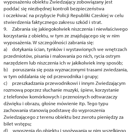
wyposażeniu obiektu Zwiedzający zobowiązany jest
poddać się niezbędnej kontroli bezpieczeństwa
i oczekiwać na przybycie Policji Republiki Czeskiej w celu
stwierdzenia faktycznego zakresu szkód i strat.
9. Zabrania się jakiegokolwiek niszczenia i niewłaściwego
korzystania z obiektu, w tym ze znajdującego się w nim
wyposażenia. W szczególności zabrania się:
a) dotykania ścian, tynków i wystawionych we wnętrzach
przedmiotów, pisania i malowania po nich, rycia ostrym
narzędziem lub niszczenia ich w jakikolwiek inny sposób;
b) poruszania się poza wyznaczonymi trasami zwiedzania,
w tym oddalania się od przewodnika i grupy;
c) przeszkadzania przewodnikowi i innym Zwiedzającym
rozmową poprzez słuchanie muzyki, śpiew, korzystanie
z telefonów komórkowych i przenośnych odtwarzaczy
dźwięku i obrazu, głośne mówienie itp. Tego typu
zachowania stanowią podstawę do wyproszenia
Zwiedzającego z terenu obiektu bez zwrotu pieniędzy za
bilet wstępu;
d) wnoszenia do obiektu i spożywania w nim wszelkiego