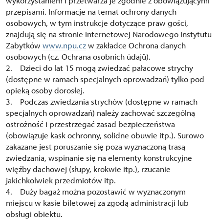
wykorzystaniem i przetwarza je zgodnie z obowiązującymi
przepisami. Informacje na temat ochrony danych
osobowych, w tym instrukcje dotyczące praw gości,
znajdują się na stronie internetowej Narodowego Instytutu
Zabytków
www.npu.cz
w zakładce Ochrona danych
osobowych (cz. Ochrana osobních údajů).
2. Dzieci do lat 15 mogą zwiedzać pałacowe strychy
(dostępne w ramach specjalnych oprowadzań) tylko pod
opieką osoby dorosłej.
3. Podczas zwiedzania strychów (dostępne w ramach
specjalnych oprowadzań) należy zachować szczególną
ostrożność i przestrzegać zasad bezpieczeństwa
(obowiązuje kask ochronny, solidne obuwie itp.). Surowo
zakazane jest poruszanie się poza wyznaczoną trasą
zwiedzania, wspinanie się na elementy konstrukcyjne
więźby dachowej (słupy, krokwie itp.), rzucanie
jakichkolwiek przedmiotów itp.
4. Duży bagaż można pozostawić w wyznaczonym
miejscu w kasie biletowej za zgodą administracji lub
obsługi obiektu.