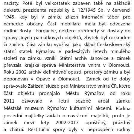
nacisty. Poté byl velkostatek zabaven také na základě
dekretu prezidenta republiky č. 12/1945 Sb. v červenci
1945, kdy byl v zámku zřízen internační tábor pro
německé občany. Část mobiliáře měla být odvezena
rodině Rosty - Forgáche, některé předměty se dostaly do
správy jiných památkových objektů, zbytek byl rozkraden
či zničen. Část zámku využíval jako sklad Československý
státní statek Rýmařov. V padesátých letech minulého
století na zámku vznikl Státní archiv Janovice a zámek
převzala krajská správa Ministerstva vnitra v Olomouci.
Roku 2002 archiv definitivně opustil prostory zámku a byl
deponován v Opavě a Olomouci. Zámek od té doby
spravovalo Zařízení služeb pro Ministerstvo vnitra ČR
, které
část objektu pronajalo Městu Rýmařov, od roku
2011 oživovalo v letní sezóně areál zámku
. Rodina
Městské muzeum Rýmařov kulturními akcemi
poslední majitelky žádala o navrácení majetků, proto je
zámek mezi lety 2002-2017 opuštěný, prázdný
a chátrá. Restituční spory byly v neprospěch rodiny