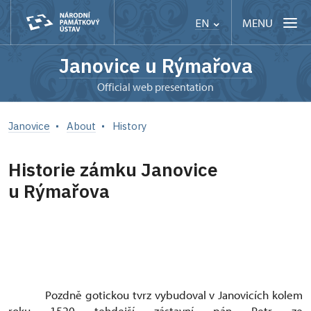
MENU
EN
Janovice u Rýmařova
Official web presentation
Janovice
About
History
Historie zámku Janovice
u Rýmařova
Pozdně gotickou tvrz vybudoval v Janovicích kolem
roku 1520 tehdejší zástavní pán Petr ze