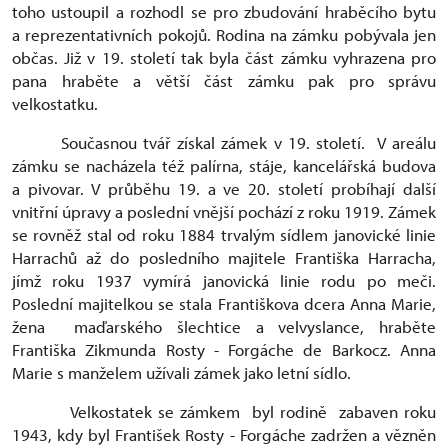
toho ustoupil a rozhodl se pro zbudování hraběcího bytu
a reprezentativních pokojů. Rodina na zámku pobývala jen
občas. Již v 19. století tak byla část zámku vyhrazena pro
pana hraběte a větší část zámku pak pro správu
velkostatku.
Současnou tvář získal zámek v 19. století. V areálu
zámku se nacházela též palírna, stáje, kancelářská budova
a pivovar.
V průběhu 19. a ve 20. století probíhají další
vnitřní úpravy a poslední vnější pochází z roku 1919. Zámek
se rovněž stal od roku 1884 trvalým sídlem janovické linie
Harrachů až do posledního majitele Františka Harracha,
jímž roku 1937 vymírá janovická linie rodu po meči.
Poslední majitelkou se stala Františkova dcera Anna Marie,
žena maďarského šlechtice a velvyslance, hraběte
Františka Zikmunda Rosty - Forgáche de Barkocz. Anna
Marie s manželem užívali zámek jako letní sídlo.
Velkostatek se zámkem byl rodině zabaven roku
1943, kdy byl František Rosty - Forgáche zadržen a vězněn