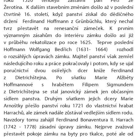
Žerotína. K dalším stavebním změnám došlo až v poslední
čtvrtině 16. století, když panství získal do dědičného
držení Ferdinand Hoffmann z Grünbüchlu, který nechal
tvrz přestavět na renesanční zámeček. K prvním
významným zásahům do interiéru zámku došlo asi již
v průběhu rekatolizace po roce 1625. Teprve poslední
Hoffmann Wolfgang Bedřich (1631- 1664) rozhodl
o rozsáhlých úpravách zámku. Majitel panství však zemřel
následujícího roku a práce pokračovaly i potom, kdy se ujal
poručnictví dvou osiřelých dcer kníže Ferdinand
z Dietrichštejna. Po sňatku Marie Alžběty
Hoffmannové s hrabětem Filipem Sigmundem
z Dietrichštejna se stal janovický zámek jen občasným
sídlem panstva. Druhým sňatkem jejich dcery Marie
Arnoštky přešlo panství roku 1721 do vlastnictví hrabat
Harrachů, ale zámek nadále zůstával vedlejším sídlem rodu.
Navzdory tomu zahájil Ferdinand Bonaventura II. Harrach
(1742 - 1778) zásadní úpravy zámku. Nejprve zvažoval
přestavět pokoje zámku na byty pro tkalce, poté ale od