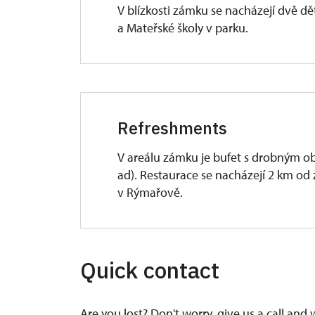
V blízkosti zámku se nacházejí dvě dě
a Mateřské školy v parku.
Refreshments
V areálu zámku je bufet s drobným ob
ad). Restaurace se nacházejí 2 km od
v Rýmařově.
Quick contact
Are you lost? Don't worry, give us a call and 