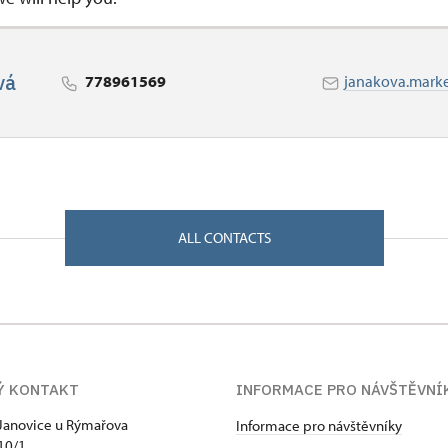
vá
778961569
janakova.mark
ALL CONTACTS
Ý KONTAKT
INFORMACE PRO NÁVŠTĚVNÍ
Janovice u Rýmařova
Informace pro návštěvníky
10/1