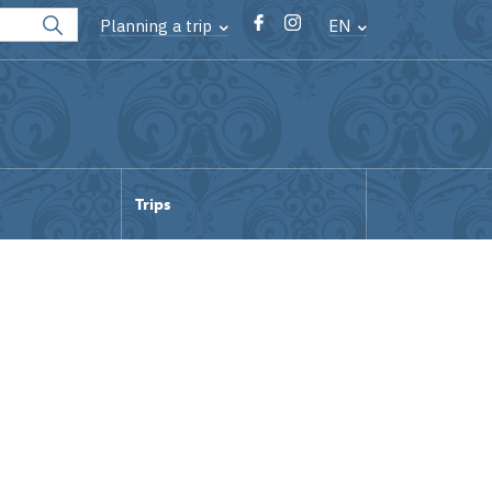
Planning a trip
EN
Trips