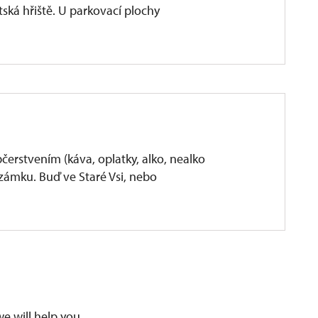
tská hřiště. U parkovací plochy
čerstvením (káva, oplatky, alko, nealko
 zámku. Buď ve Staré Vsi, nebo
we will help you.