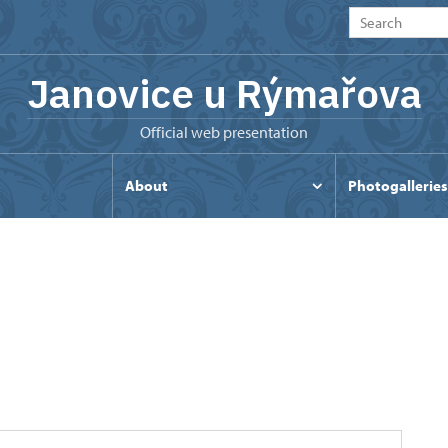
Janovice u Rýmařova
Official web presentation
s
About
Photogalleries