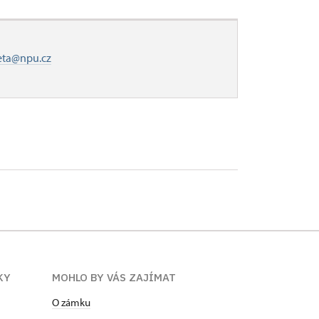
eta@npu.cz
KY
MOHLO BY VÁS ZAJÍMAT
O zámku