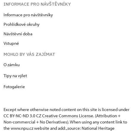
INFORMACE PRO NÁVŠTĚVNÍKY
Informace pro návštěvníky
Prohlídkové okruhy
Návštěvní doba
Vstupné
MOHLO BY VÁS ZAJÍMAT
O zámku
Tipy na výlet
Fotogalerie
Except where otherwise noted content on this site is licensed under
CC BY-NC-ND 3.0 CZ
Creative Commons License
. (Attribution +
Non-commercial + No Derivatives). When using any content link to
the www.npu.cz website and add: „source: National Heritage